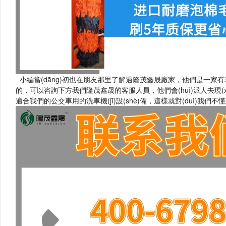
小編當(dāng)初也在朋友那里了解過隆茂鑫晟廠家，他們是一家有著8年
的，可以咨詢下方我們隆茂鑫晟的客服人員，他們會(huì)派人去現(xi
適合我們的公交車用的洗車機(jī)設(shè)備，這樣就對(duì)我