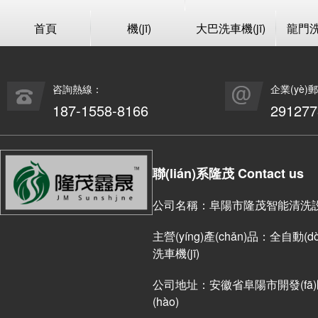
首頁
機(jī)
大巴洗車機(jī)
龍門洗車
咨詢熱線：
企業(yè)
187-1558-8166
29127
聯(lián)系隆茂 Contact us
公司名稱：阜陽市隆茂智能清洗設(s
主營(yíng)產(chǎn)品：全自動(dòn
洗車機(jī)
公司地址：安徽省阜陽市開發(fā)區(
(hào)