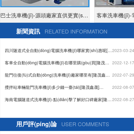
巴士洗車機(jī)-源頭廠家直供更實(shí)
客車洗車機(jī
惠[隆茂鑫晟]
新聞資訊
RELATED INFORMATION
四川隧道式全自動(dòng)電腦洗車機(jī)哪家實(shí)惠呢[隆
2023-03-2
茂鑫晟]…
客車全自動(dòng)電腦洗車機(jī)在哪里購(gòu)買[隆茂鑫
2022-12-1
晟]…
龍門往復(fù)式自動(dòng)洗車機(jī)廠家哪里有[隆茂鑫晟]
2022-07-2
…
攪拌站車輛龍門洗車機(jī)多少錢一臺(tái)[隆茂鑫晟]…
2022-08-0
海南電腦隧道式洗車機(jī)-點(diǎn)擊了解好口碑廠家[隆茂
2022-08-2
鑫晟]…
用戶評(píng)論
USER COMMENTS