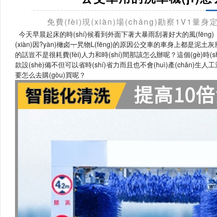
免費(fèi)現(xiàn)場(chǎng)勘察1V1量
今天早晨起床的時(shí)候看到外面下著大暴雨刮著好大的風(fēng)
(xiàn)因?yàn)橄卤┯旯物L(fēng)的原因公交車的車身上都是泥土灰
的話豈不是很耗費(fèi)人力和時(shí)間那該怎么辦呢？這個(gè)時
款設(shè)備不但可以省時(shí)省力而且也不會(huì)產(chǎn)生
要怎么去購(gòu)買呢？