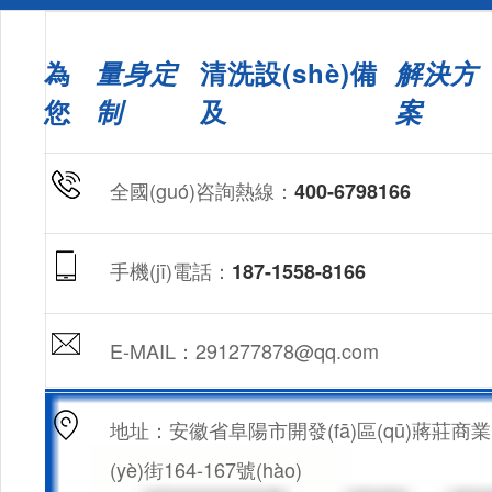
為
量身定
清洗設(shè)備
解決方
您
制
及
案
全國(guó)咨詢熱線：
400-6798166
手機(jī)電話：
187-1558-8166
E-MAIL：291277878@qq.com
地址：安徽省阜陽市開發(fā)區(qū)蔣莊商業
(yè)街164-167號(hào)