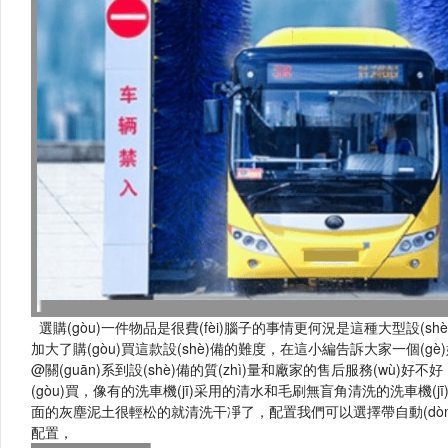
選購(gòu)一件物品是很費(fèi)腦子的事情更何況是這種大型設(shè)備
加大了購(gòu)買這款設(shè)備的難度，在這小編告訴大家一個(gè)好辦
@關(guān)系到設(shè)備的質(zhì)量和廠家的售后服務(wù)好不好
(gòu)買，像有的洗車機(jī)采用的清水和毛刷無盲角清洗的洗車機(j
面的灰塵泥土很輕松的就清洗干凈了，配置我們可以選擇帶自動(dòng)風(fē
配置，