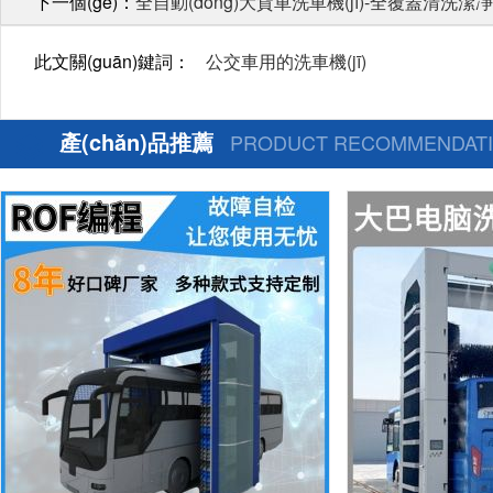
下一個(gè)：
全自動(dòng)大貨車洗車機(jī)-全覆蓋清洗潔
此文關(guān)鍵詞：
公交車用的洗車機(jī)
產(chǎn)品推薦
PRODUCT RECOMMENDAT