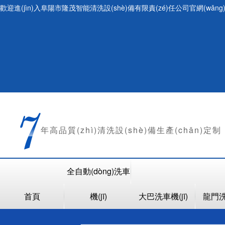
歡迎進(jìn)入阜陽市隆茂智能清洗設(shè)備有限責(zé)任公司官網(wǎng
年
高品質(zhì)清洗設(shè)備生產(chǎn)定制
全自動(dòng)洗車
首頁
機(jī)
大巴洗車機(jī)
龍門洗車