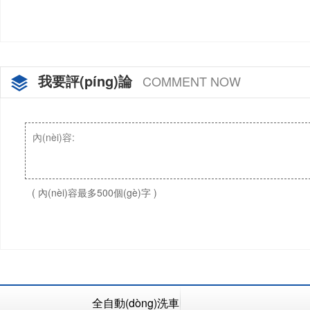
我要評(píng)論
COMMENT NOW
( 內(nèi)容最多500個(gè)字 )
全自動(dòng)洗車