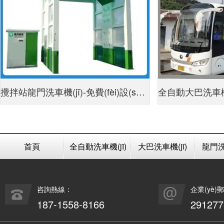
攪拌站龍門洗車機(jī)-免費(fèi)設(shè)
全自動大巴洗車機
計(jì)30S潔凈方案[隆茂鑫晟]
動清洗
首頁
全自動洗車機(jī)
大巴洗車機(jī)
龍門洗車
咨詢熱線：
企業(yè)
187-1558-8166
29127