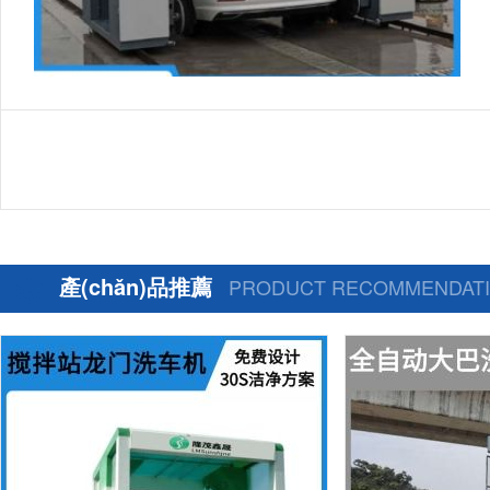
產(chǎn)品推薦
PRODUCT RECOMMENDAT