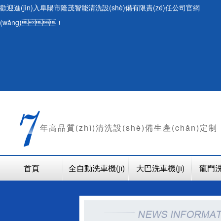
歡迎進(jìn)入阜陽市隆茂智能清洗設(shè)備有限責(zé)任公司官網
(wǎng)！
年
高品質(zhì)清洗設(shè)備生產(chǎn)定制
首頁
全自動洗車機(jī)
大巴洗車機(jī)
龍門洗車