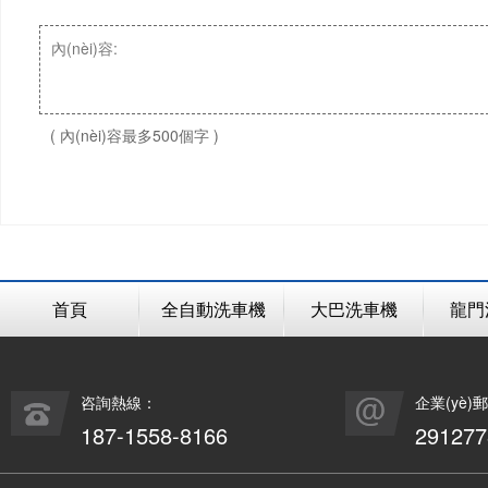
( 內(nèi)容最多500個字 )
首頁
全自動洗車機
大巴洗車機
龍門
咨詢熱線：
企業(yè)
187-1558-8166
29127