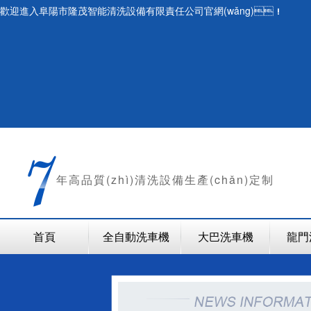
歡迎進入阜陽市隆茂智能清洗設備有限責任公司官網(wǎng)！
年
高品質(zhì)清洗設備生產(chǎn)定制
首頁
全自動洗車機
大巴洗車機
龍門