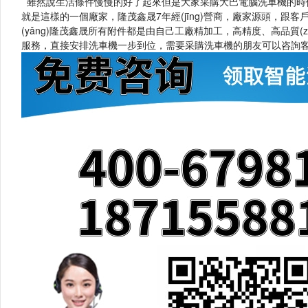
雖然說生活條件慢慢的好了起來但是大家采購大巴電腦洗車機的時候也
就是這樣的一個廠家，隆茂鑫晟7年經(jīng)營商，廠家源頭，跟
(yǎng)隆茂鑫晟所有附件都是由自己工廠精加工，高精度、高品質(zhì)
服務，直接安排洗車機一步到位，需要采購洗車機的朋友可以咨詢客服