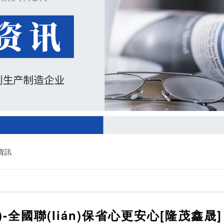
)資訊
-全國聯(lián)保省心更安心[隆茂鑫晟]