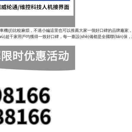
機(jī)比較麻煩，不過小編這里也可以推薦大家一個好口碑的品牌廠家
ù)超千家用戶均獲得一致好口碑，每一臺設(shè)備都是全國聯(lián)保