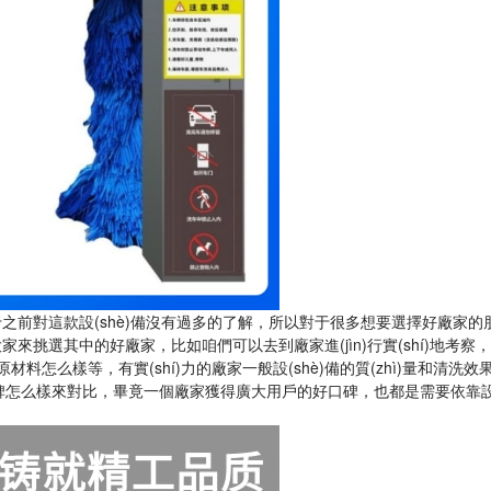
由于之前對這款設(shè)備沒有過多的了解，所以對于很多想要選擇好廠家的朋友來
家來挑選其中的好廠家，比如咱們可以去到廠家進(jìn)行實(shí)地考察
使用的原材料怎么樣等，有實(shí)力的廠家一般設(shè)備的質(zhì)量和清
么樣來對比，畢竟一個廠家獲得廣大用戶的好口碑，也都是需要依靠設(