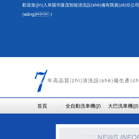
歡迎進(jìn)入阜陽市隆茂智能清洗設(shè)備有限責(zé)任公
(wǎng)！
年
高品質(zhì)清洗設(shè)備生產(c
首頁
全自動洗車機(jī)
大巴洗車機(jī)