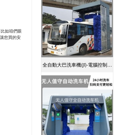
，比如咱們眼
，讓您買的安
全自動大巴洗車機(jī)-電腦控制一
鍵啟動清洗[隆茂鑫晟]