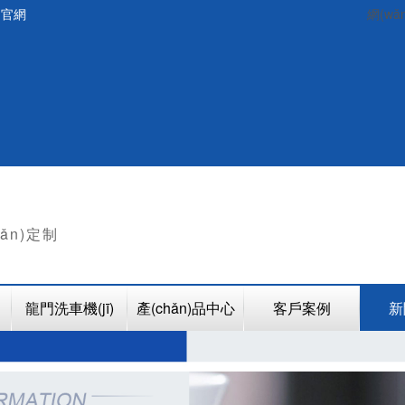
司官網
網(wǎ
hǎn)定制
龍門洗車機(jī)
產(chǎn)品中心
客戶案例
新