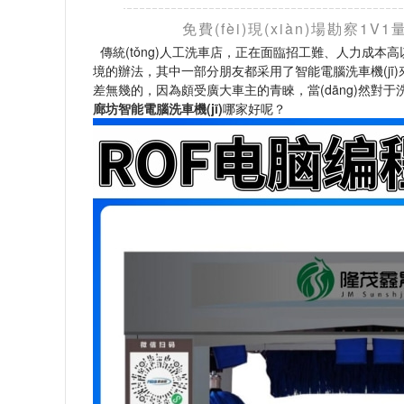
免費(fèi)現(xiàn)場勘察1V
傳統(tǒng)人工洗車店，正在面臨招工難、人力
境的辦法，其中一部分朋友都采用了智能電腦洗車機(jī)來
差無幾的，因為頗受廣大車主的青睞，當(dāng)然
廊坊智能電腦洗車機(jī)
哪家好呢？