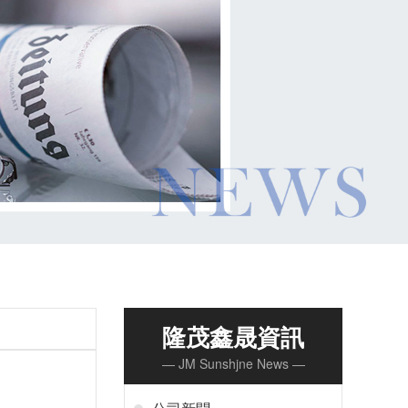
隆茂鑫晟資訊
— JM Sunshjne News —