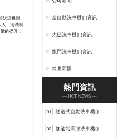
公司新聞
全自動洗車機(jī)資訊
求解決這種困
果和人工清洗相
的提升，
大巴洗車機(jī)資訊
龍門洗車機(jī)資訊
常見問題
熱門資訊
— HOT NEWS —
隧道式自動洗車機(jī)
01
在哪里購買[隆茂鑫晟]
加油站電腦洗車機(jī)
02
價格怎么樣[隆茂鑫晟]