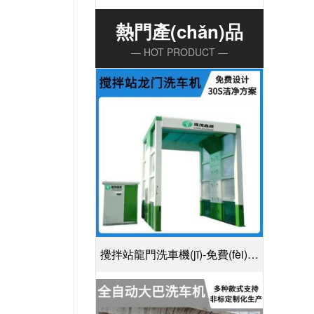
熱門產(chǎn)品
— HOT PRODUCT —
攪拌站龍門洗車機(jī)-免費(fèi)設
(shè)計30S潔凈方案[隆茂鑫晟]