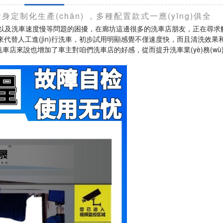
1量身定制化生產(chǎn)，多種配置款式一應(yīng)俱全
成本高以及洗車速度慢等問題的困擾，在廊坊這邊很多的洗車店朋友，正在尋
代替人工進(jìn)行洗車，初步試用明顯感覺不僅速度快，而且清洗效
對于洗車店來說也增加了車主對咱們洗車店的好感，從而提升洗車業(yè)務(wù)量