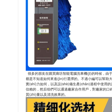
很多的朋友在購買廊坊智能電腦洗車機(jī)的時候，
都是不知道如何來進(jìn)行選擇的。不過小編可以幫助大
實(shí)力如何，以及設(shè)備生產(chǎn)過程中
信賴的，然后咱們可以通過廠家合作用戶，對廠家的口碑怎
質(zhì)量以及清洗效果的。