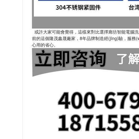
或許大家可能會覺得，這樣來對比選擇廊坊智能電腦洗車
前的這個隆茂鑫晟廠家，8年品牌制造經(jīng)驗，服務(w
心用的省心。