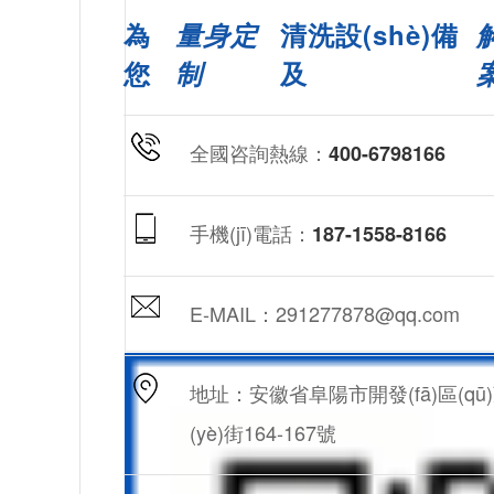
為
量身定
清洗設(shè)備
您
制
及
全國咨詢熱線：
400-6798166
手機(jī)電話：
187-1558-8166
E-MAIL：291277878@qq.com
地址：安徽省阜陽市開發(fā)區(qū
(yè)街164-167號