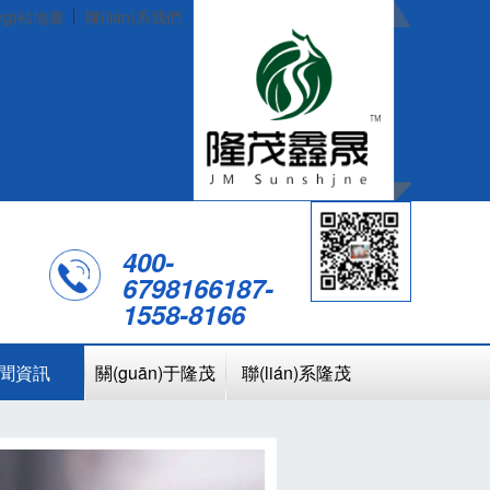
ng)站地圖
聯(lián)系我們
400-
6798166
187-
1558-8166
聞資訊
關(guān)于隆茂
聯(lián)系隆茂