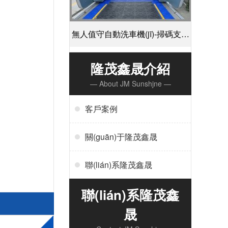
無人值守自動洗車機(jī)-掃碼支付
24小時不停機(jī)洗車[隆茂鑫晟]
隆茂鑫晟介紹
— About JM Sunshjne —
客戶案例
關(guān)于隆茂鑫晟
聯(lián)系隆茂鑫晟
聯(lián)系隆茂鑫
晟