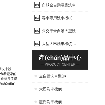
白城全自動電腦洗車機
03
(jī)-ADV防凍冬季正常
使用[隆茂鑫晟]
客車專用洗車機(jī)哪
04
家的好[隆茂鑫晟]
公交車全自動大型洗車
05
機(jī)什么價錢[隆茂鑫
晟]
大型大巴洗車機(jī)價
06
錢怎么樣[隆茂鑫晟]
產(chǎn)品中心
— PRODUCT CENTER —
說，
，查看廠家的
全自動洗車機(jī)
洗效果也都是值得
shè)備的
大巴洗車機(jī)
龍門洗車機(jī)