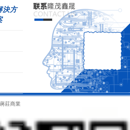
解決方
案
)蔣莊商業