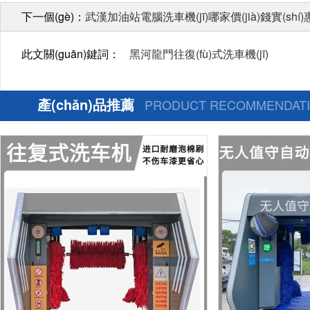
下一個(gè)：
武漢加油站電腦洗車機(jī)哪家價(jià)錢實(shí
此文關(guān)鍵詞：
黑河龍門往復(fù)式洗車機(jī)
產(chǎn)品推薦
PRODUCT RECOMMENDAT