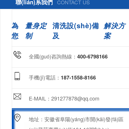
聯(lián)系我們
CONTACT US
為
量身定
清洗設(shè)備
解決方
您
制
及
案
全國(guó)咨詢熱線：
400-6798166
手機(jī)電話：
187-1558-8166
E-MAIL：291277878@qq.com
地址：安徽省阜陽(yáng)市開(kāi)發(fā)區