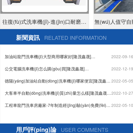
往復(fù)式洗車機(jī)-進(jìn)口耐磨泡
無(wú)人值守自動(
面刷不傷車漆[隆茂鑫晟]
碼支付24小時(sh
新聞資訊
RELATED INFORMATION
加油站龍門洗車機(jī)大型商用哪家好[隆茂鑫晟]…
2022-09-1
公交電腦洗車機(jī)怎么購(gòu)買[隆茂鑫晟]…
2022-12-1
德陽(yáng)加油站自動(dòng)洗車機(jī)哪家便宜[隆茂鑫
2022-05-0
晟]…
大客車半自動(dòng)洗車機(jī)質(zhì)量怎么樣[隆茂鑫晟]
2022-10-2
…
工程車龍門洗車房廠家-7年制造經(jīng)驗(yàn)免費(fèi)定
2022-05-1
制生產(chǎn)【隆茂鑫晟】…
用戶評(píng)論
USER COMMENTS