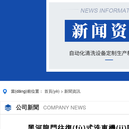
當(dāng)前位置：
首頁(yè)
>
新聞資訊
公司新聞
COMPANY NEWS
黑河龍門往復(fù)式洗車機(jī)哪