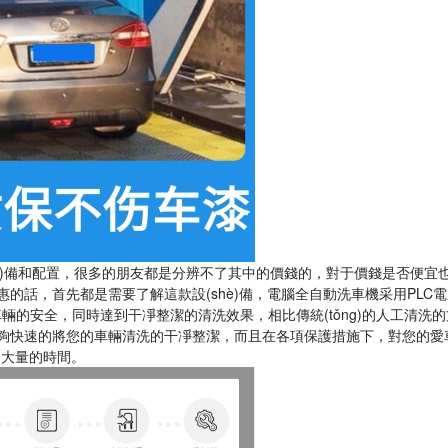
)備和配置，很多的朋友都是分辨不了其中的價錢的，對于價錢是否便宜
價錢實惠的話，首先都是需要了解這款設(shè)備，電腦全自動洗車機采用PL
車輛的安全，同時達到干凈整潔的清洗效果，相比傳統(tǒng)的人工清洗
僅能夠快速的將您的車輛清洗的干凈整潔，而且在各項保護措施下，對您的
省了大量的時間。