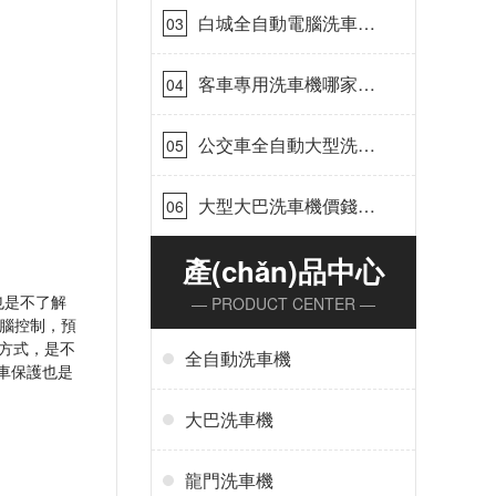
白城全自動電腦洗車
03
機-ADV防凍冬季正常
使用[隆茂鑫晟]
客車專用洗車機哪家的
04
好[隆茂鑫晟]
公交車全自動大型洗車
05
機什么價錢[隆茂鑫晟]
大型大巴洗車機價錢怎
06
么樣[隆茂鑫晟]
產(chǎn)品中心
也是不了解
— PRODUCT CENTER —
C電腦控制，預
的方式，是不
全自動洗車機
愛車保護也是
大巴洗車機
龍門洗車機