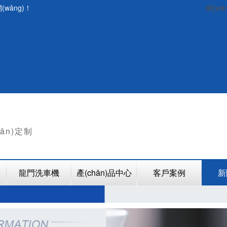
wǎng)！
網(wǎ
hǎn)定制
龍門洗車機
產(chǎn)品中心
客戶案例
新