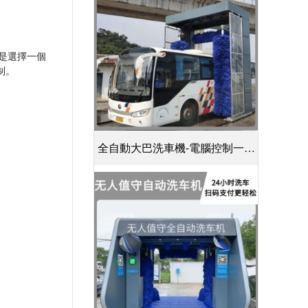
就是選擇一個
。
全自動大巴洗車機-電腦控制一鍵
啟動清洗[隆茂鑫晟]