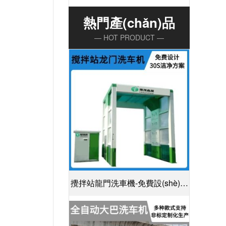
熱門產(chǎn)品
— HOT PRODUCT —
攪拌站龍門洗車機-免費設(shè)計
30S潔凈方案[隆茂鑫晟]