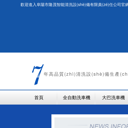
歡迎進入阜陽市隆茂智能清洗設(shè)備有限責(zé)任公司官網(
年
高品質(zhì)清洗設(shè)備生產(c
首頁
全自動洗車機
大巴洗車機