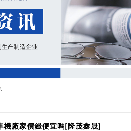
訊
車機廠家價錢便宜嗎[隆茂鑫晟]