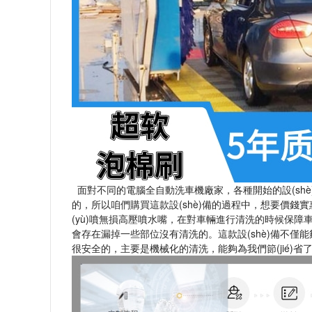
面對不同的電腦全自動洗車機廠家，各種開始的設(shè
的，所以咱們購買這款設(shè)備的過程中，想要
(yù)噴無損高壓噴水嘴，在對車輛進行清洗的時候保障
會存在漏掉一些部位沒有清洗的。這款設(shè)備不
很安全的，主要是機械化的清洗，能夠為我們節(jié)