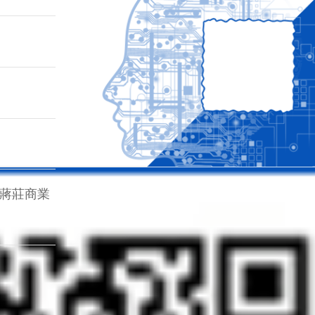
)蔣莊商業