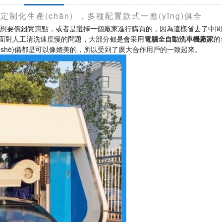
制化生產(chǎn)，多種配置款式一應(yīng)俱全
是想要價錢實惠點，或者是選擇一個廠家進行購買的，因為這樣省去了中間商
的洗車店，面對人工清洗速度慢的問題，大部分都是會采用
電腦全自動洗車機廠家
的
款設(shè)備都是可以像媲美的，所以受到了廣大合作用戶的一致起來。