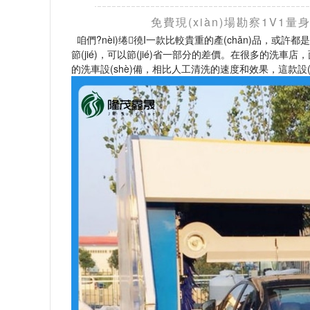
免費現(xiàn)場勘察1V1量身定
咱們?nèi)绻徺I一款比較貴重的產(chǎn)品，或許都
節(jié)，可以節(jié)省一部分的差價。在很多
的洗車設(shè)備，相比人工清洗的速度和效果，這