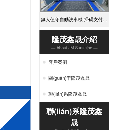
無人值守自動洗車機-掃碼支付24
小時不停機洗車[隆茂鑫晟]
隆茂鑫晟介紹
— About JM Sunshjne —
客戶案例
關(guān)于隆茂鑫晟
聯(lián)系隆茂鑫晟
聯(lián)系隆茂鑫
晟