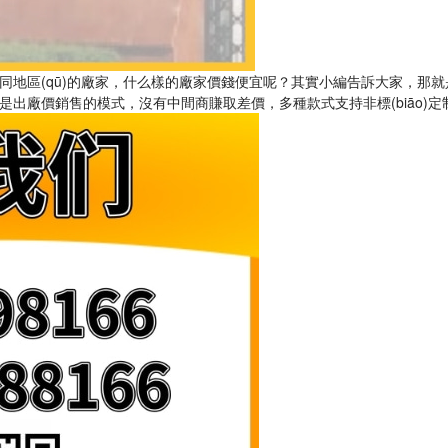
同地區(qū)的廠家，什么樣的廠家價錢便宜呢？其實小編告訴大家，那
出廠價銷售的模式，沒有中間商賺取差價，多種款式支持非標(biāo)定制