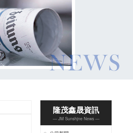
隆茂鑫晟資訊
— JM Sunshjne News —