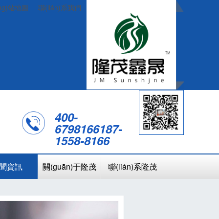
ng)站地圖
聯(lián)系我們
400-
6798166
187-
1558-8166
聞資訊
關(guān)于隆茂
聯(lián)系隆茂