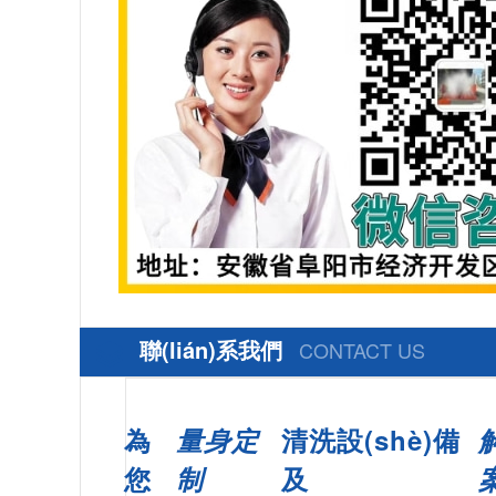
聯(lián)系我們
CONTACT US
為
量身定
清洗設(shè)備
您
制
及