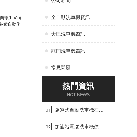
公司新聞
全自動洗車機資訊
環(huán)
各種自動化
大巴洗車機資訊
龍門洗車機資訊
常見問題
熱門資訊
— HOT NEWS —
隧道式自動洗車機在哪
01
里購買[隆茂鑫晟]
加油站電腦洗車機價格
02
怎么樣[隆茂鑫晟]