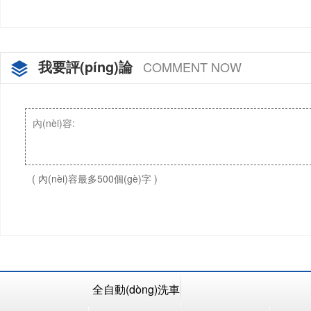
我要評(píng)論
COMMENT NOW
( 內(nèi)容最多500個(gè)字 )
全自動(dòng)洗車