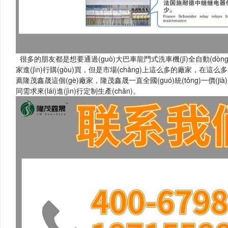
很多的朋友都是想要通過(guò)大巴車龍門式洗車機(jī)全自動(dòng)設(s
家進(jìn)行購(gòu)買，但是市場(chǎng)上這么多的廠家
薦隆茂鑫晟這個(gè)廠家，隆茂鑫晟一直全國(guó)統(tǒng)一價(j
同需求來(lái)進(jìn)行定制生產(chǎn)。