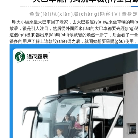
免費(fèi)現(xiàn)場(chǎng)勘察1V1量身
昨天小編乘坐大巴車回了老家，去大巴客運(yùn)站乘坐車輛的時(shí)候
放著，很是引人注目，然后從外面回來(lái)的大巴車都要去經(jīng)過(
這個(gè)機(jī)器出來(lái)時(shí)候就變的煥然一新了，后面看了一
很多的用戶了解上這款設(shè)備之后，就開始想要采購(gòu)使用