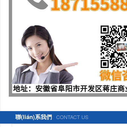
聯(lián)系我們
CONTACT US