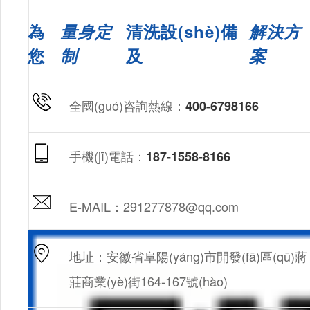
為
量身定
清洗設(shè)備
解決方
您
制
及
案
全國(guó)咨詢熱線：
400-6798166
手機(jī)電話：
187-1558-8166
E-MAIL：291277878@qq.com
地址：安徽省阜陽(yáng)市開發(fā)區(qū)蔣
莊商業(yè)街164-167號(hào)