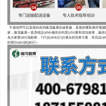
不過咱們可以直接的咨詢隆茂鑫晟在線客服，直接的獲取廣州電腦隧道式洗車
家，隆茂鑫晟一直憑借設(shè)備良好的質(zhì)量和清洗效果，贏得廣
為大家實(shí)地勘察，1V1設(shè)計(jì)適合的洗車方案，而且設
的環(huán)節(jié)。