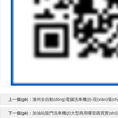
上一個(gè)：
滁州全自動(dòng)電腦洗車機(jī)-現(xiàn)場(ch
下一個(gè)：
加油站龍門洗車機(jī)大型商用哪里購買實(shí)