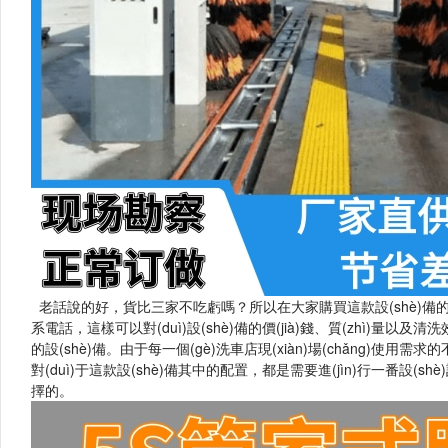
老話說的好，貨比三家不吃虧嗎？所以在大家購買這款設(shè)備的時(
系電話，這樣可以對(duì)設(shè)備的價(jià)錢、質(zhì)量以及清洗
的設(shè)備。由于每一個(gè)洗車店現(xiàn)場(chǎng)使
對(duì)于這款設(shè)備其中的配置，都是需要進(jìn)行一番設(sh
擇的。