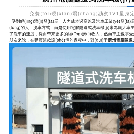
免費(fèi)現(xiàn)場(chǎng)勘察1V1
受到經(jīng)濟(jì)發(fā)展、人力成本過高以及汽車工業(yè)發(
(tǒng)的人工洗車方式，而是使用電腦隧道式洗車機(jī)來為廣大車主進(
了洗車的速度，從而帶來更多的經(jīng)濟(jì)收入，然而車主也
朋友來說，在購買這款設(shè)備的過程中，對(duì)于
廣州電腦隧道式