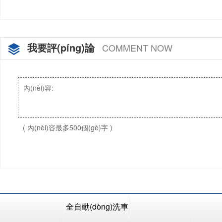
我要評(píng)論
COMMENT NOW
( 內(nèi)容最多500個(gè)字 )
全自動(dòng)洗車