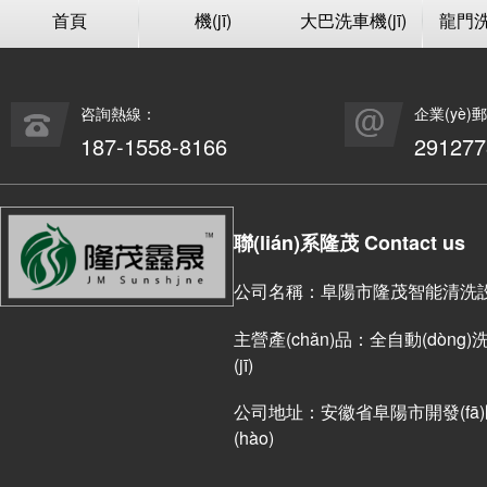
首頁
機(jī)
大巴洗車機(jī)
龍門洗車
咨詢熱線：
企業(yè)
187-1558-8166
29127
聯(lián)系隆茂 Contact us
公司名稱：阜陽市隆茂智能清洗設(s
主營產(chǎn)品：全自動(dòng)洗車
(jī)
公司地址：安徽省阜陽市開發(fā)區(
(hào)