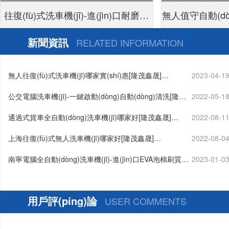
往復(fù)式洗車機(jī)-進(jìn)口耐磨泡
無人值守自動(dòn
面刷不傷車漆[隆茂鑫晟]
付24小時(shí)
新聞資訊
RELATED INFORMATION
無人往復(fù)式洗車機(jī)哪家實(shí)惠[隆茂鑫晟]…
2023-04-1
公交電腦洗車機(jī)-一鍵啟動(dòng)自動(dòng)清洗[隆茂
2022-05-1
鑫晟]…
通過式貨車全自動(dòng)洗車機(jī)哪家好[隆茂鑫晟]…
2022-08-1
上海往復(fù)式無人洗車機(jī)哪家好[隆茂鑫晟]…
2022-08-0
南寧電腦全自動(dòng)洗車機(jī)-進(jìn)口EVA泡棉刷質
2023-01-0
(zhì)保五年[隆茂鑫晟]…
用戶評(píng)論
USER COMMENTS