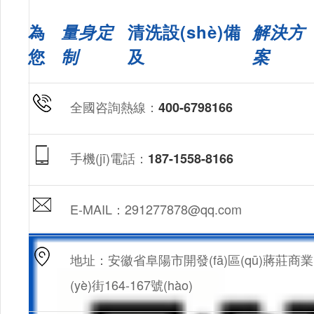
為
量身定
清洗設(shè)備
解決方
您
制
及
案
全國咨詢熱線：
400-6798166
手機(jī)電話：
187-1558-8166
E-MAIL：291277878@qq.com
地址：安徽省阜陽市開發(fā)區(qū)蔣莊商業
(yè)街164-167號(hào)