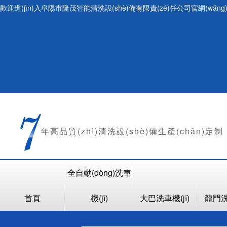
歡迎進(jìn)入阜陽市隆茂智能清洗設(shè)備有限責(zé)任公司官網(wǎn
年
高品質(zhì)清洗設(shè)備生產(chǎn)定制
全自動(dòng)洗車
首頁
機(jī)
大巴洗車機(jī)
龍門洗車