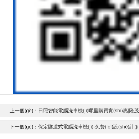
上一個(gè)：
日照智能電腦洗車機(jī)哪里購買實(shí)惠[隆茂
下一個(gè)：
保定隧道式電腦洗車機(jī)-免費(fèi)設(shè)計(j