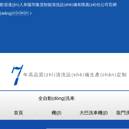
歡迎進(jìn)入阜陽市隆茂智能清洗設(shè)備有限責(zé)任公司官網
(wǎng)！
年
高品質(zhì)清洗設(shè)備生產(chǎn)定制
全自動(dòng)洗車
首頁
機(jī)
大巴洗車機(jī)
龍門洗車