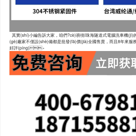
其實(shí)小編告訴大家，咱們?cè)谫徺I珠海隧道式電腦洗車機(jī)的
(gè)廠家不僅設(shè)備都是
批發(fā)價(jià)
全國售賣，而且8年來
好評(píng)。