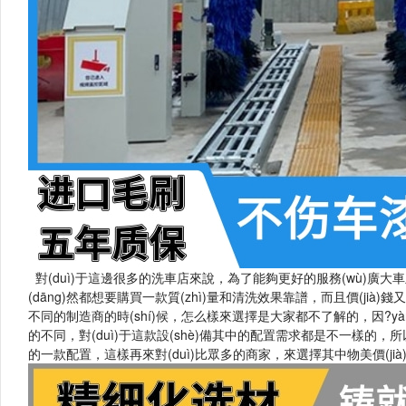
對(duì)于這邊很多的洗車店來說，為了能夠更好的服務(wù)廣大車主進(
(dāng)然都想要購買一款質(zhì)量和清洗效果靠譜，而且價(jià)錢
不同的制造商的時(shí)候，怎么樣來選擇是大家都不了解的，因?yàn
的不同，對(duì)于這款設(shè)備其中的配置需求都是不一樣的，所以咱
的一款配置，這樣再來對(duì)比眾多的商家，來選擇其中物美價(jià)