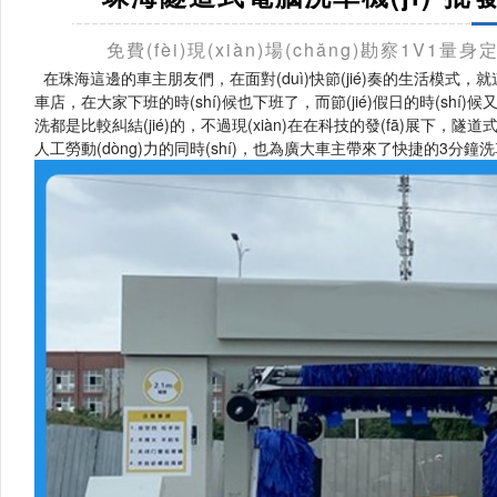
免費(fèi)現(xiàn)場(chǎng)勘察1V1量
在珠海這邊的車主朋友們，在面對(duì)快節(jié)奏的生活模式，就連簡
車店，在大家下班的時(shí)候也下班了，而節(jié)假日的時(s
洗都是比較糾結(jié)的，不過現(xiàn)在在科技的發(fā)展下，隧道
人工勞動(dòng)力的同時(shí)，也為廣大車主帶來了快捷的3分