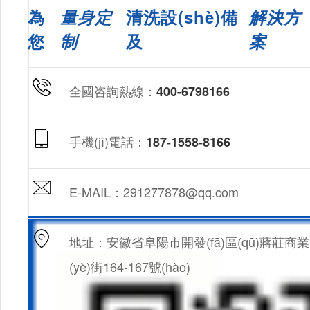
為
量身定
清洗設(shè)備
解決方
您
制
及
案
全國咨詢熱線：
400-6798166
手機(jī)電話：
187-1558-8166
E-MAIL：291277878@qq.com
地址：安徽省阜陽市開發(fā)區(qū)蔣莊商業
(yè)街164-167號(hào)