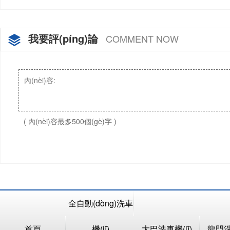
我要評(píng)論
COMMENT NOW
( 內(nèi)容最多500個(gè)字 )
全自動(dòng)洗車
首頁
機(jī)
大巴洗車機(jī)
龍門洗車