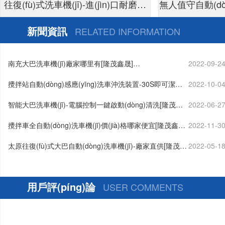
往復(fù)式洗車機(jī)-進(jìn)口耐磨泡
無人值守自動(dòn
面刷不傷車漆[隆茂鑫晟]
付24小時(shí)
新聞資訊
RELATED INFORMATION
南充大巴洗車機(jī)廠家哪里有[隆茂鑫晟]…
2022-09-2
攪拌站自動(dòng)感應(yīng)洗車沖洗裝置-30S即可潔凈
2022-10-0
出行[隆茂鑫晟]…
智能大巴洗車機(jī)-電腦控制一鍵啟動(dòng)清洗[隆茂鑫
2022-06-2
晟]…
攪拌車全自動(dòng)洗車機(jī)價(jià)格哪家便宜[隆茂鑫晟]
2022-11-3
…
太原往復(fù)式大巴自動(dòng)洗車機(jī)-廠家直供[隆茂鑫
2022-05-1
晟]…
用戶評(píng)論
USER COMMENTS