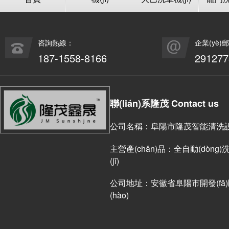
咨詢熱線：
企業(yè)
187-1558-8166
29127
聯(lián)系隆茂 Contact us
公司名稱：阜陽市隆茂智能清洗設(s
主營產(chǎn)品：全自動(dòng)洗車
(jī)
公司地址：安徽省阜陽市開發(fā)區(
(hào)